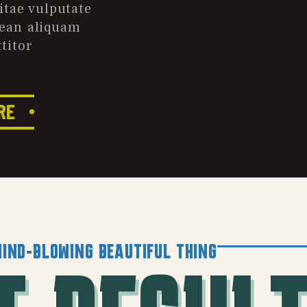
vitae vulputate
nean aliquam
titor.
RE
IND-BLOWING BEAUTIFUL THING