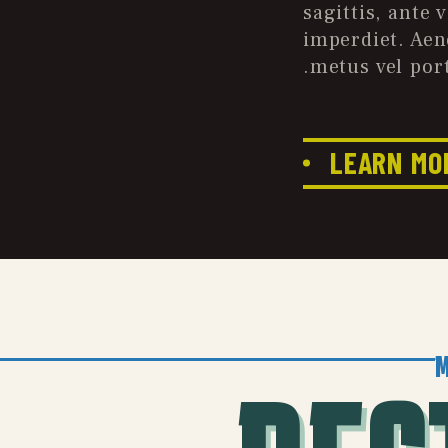
sagittis, ante 
imperdiet. Ae
metus vel port
LEARN MO
M