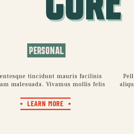
CORE
PERSONAL
lentesque tincidunt mauris facilisis
Pel
uam malesuada. Vivamus mollis felis
aliq
LEARN MORE