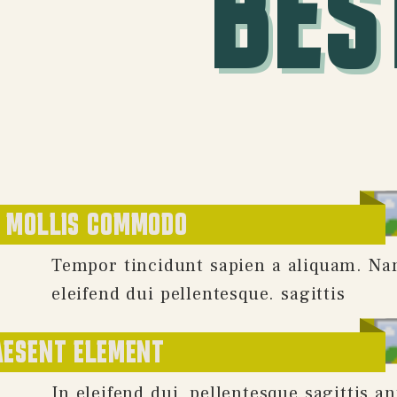
BES
D MOLLIS COMMODO
Tempor tincidunt sapien a aliquam. Na
eleifend dui pellentesque. sagittis
AESENT ELEMENT
In eleifend dui, pellentesque sagittis an