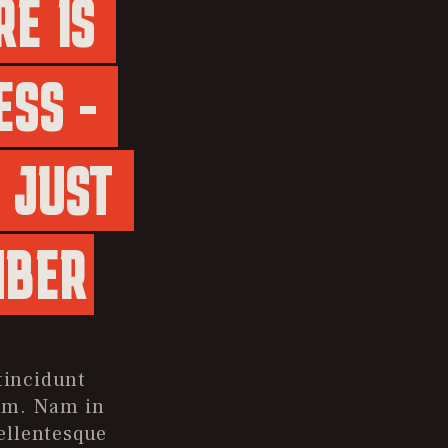
E IS 
SS - 
 JUST 
MBER
tincidunt
uam. Nam in
Pellentesque