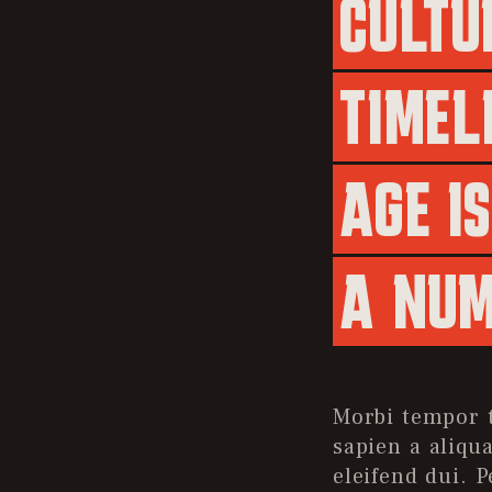
CULTUR
TIMELE
AGE IS
A NU
Morbi tempor 
sapien a aliq
eleifend dui. 