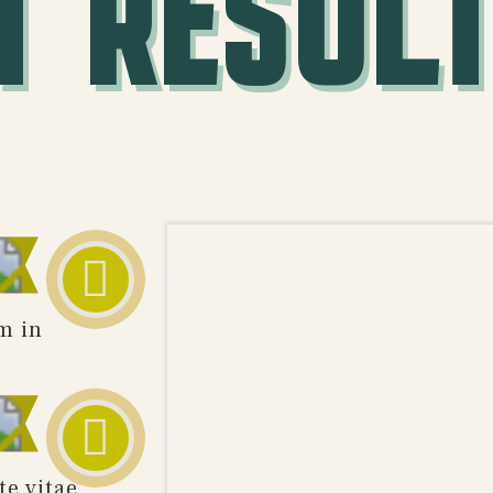
T RESUL
m in
te vitae