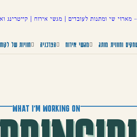
קים וחוווית מותג
מגשי אירוח
הצרכניה
חוויות של לקוח
WHAT I'M WORKING ON