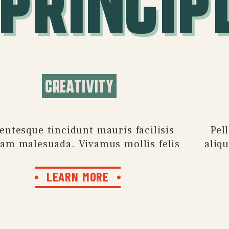
 PRINCIP
CREATIVITY
lentesque tincidunt mauris facilisis
Pel
uam malesuada. Vivamus mollis felis
aliq
LEARN MORE